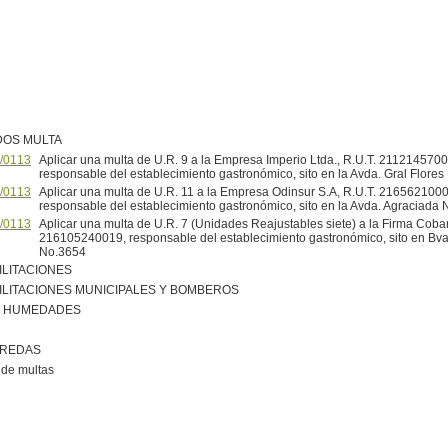
DOS MULTA
/0113
Aplicar una multa de U.R. 9 a la Empresa Imperio Ltda., R.U.T. 211214570
responsable del establecimiento gastronómico, sito en la Avda. Gral Flore
/0113
Aplicar una multa de U.R. 11 a la Empresa Odinsur S.A, R.U.T. 216562100
responsable del establecimiento gastronómico, sito en la Avda. Agraciada
/0113
Aplicar una multa de U.R. 7 (Unidades Reajustables siete) a la Firma Coban
216105240019, responsable del establecimiento gastronómico, sito en Bvar
No.3654
ILITACIONES
ILITACIONES MUNICIPALES Y BOMBEROS
R HUMEDADES
EREDAS
de multas