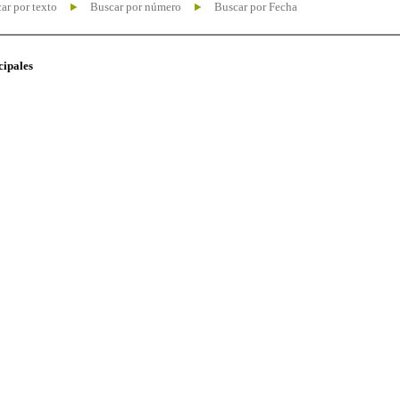
ar por texto
Buscar por número
Buscar por Fecha
cipales