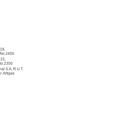
019,
s No.2450
015,
 No.2350
al S.A, R.U.T.
. Artigas