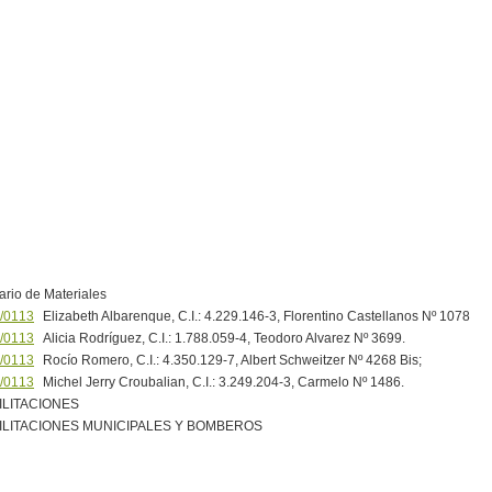
ario de Materiales
/0113
Elizabeth Albarenque, C.I.: 4.229.146-3, Florentino Castellanos Nº 1078
/0113
Alicia Rodríguez, C.I.: 1.788.059-4, Teodoro Alvarez Nº 3699.
/0113
Rocío Romero, C.I.: 4.350.129-7, Albert Schweitzer Nº 4268 Bis;
/0113
Michel Jerry Croubalian, C.I.: 3.249.204-3, Carmelo Nº 1486.
ILITACIONES
ILITACIONES MUNICIPALES Y BOMBEROS