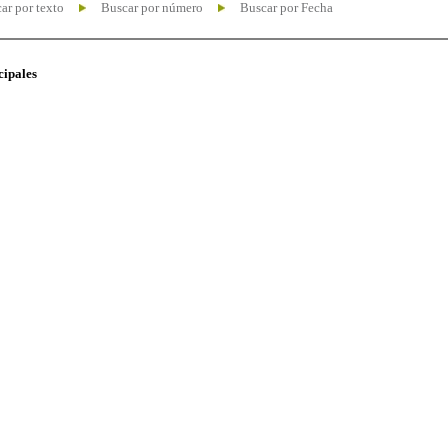
ar por texto
Buscar por número
Buscar por Fecha
cipales