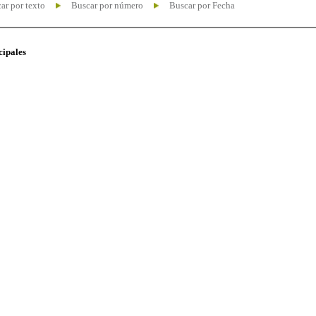
ar por texto
Buscar por número
Buscar por Fecha
cipales