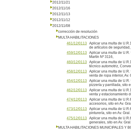
2012/11/21
2012/11/16
2012/11/13
2012/11/12
2012/11/08
corrección de resolución
MULTA HABILITACIONES
461/12/0113
Aplicar una multa de U.R
de artículos de seguridad,
459/12/0113
Aplicar una multa de U.R.
Martín Nº 3116,
460/12/0113
Aplicar una multa de U.
técnico automotriz, Conve
458/12/0113
Aplicar una multa de U.R
venta de ropa interior, Av.
454/12/0113
Aplicar una multa de U.R
pizzería y parrillada, si
462/12/0113
Aplicar una multa de U
venta y estacionamiento d
474/12/0113
Aplicar una multa de U.R
accesorios, sito en Av. Gra
473/12/0113
Aplicar una multa de U
pinturería, sito en Av. Gra
475/12/0113
Aplicar una multa de U.
generales, sito en Av. Gra
MULTA HABILITACIONES MUNICIPALES Y