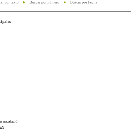
ar por texto
Buscar por número
Buscar por Fecha
cipales
e resolución
NES