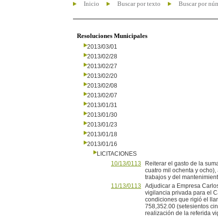
Inicio
Buscar por texto
Buscar por nú
Resoluciones Municipales
2013/03/01
2013/02/28
2013/02/27
2013/02/20
2013/02/08
2013/02/07
2013/01/31
2013/01/30
2013/01/23
2013/01/18
2013/01/16
LICITACIONES
10/13/0113
Reiterar el gasto de la su
cuatro mil ochenta y ocho),
trabajos y del mantenimient
11/13/0113
Adjudicar a Empresa Carlos
vigilancia privada para el 
condiciones que rigió el ll
758,352.00 (setesientos cin
realización de la referida v