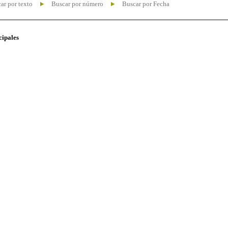
ar por texto
Buscar por número
Buscar por Fecha
cipales