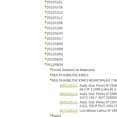
2012/11/21
2012/11/16
2012/11/13
2012/11/12
2012/11/08
2012/11/06
2012/10/24
2012/10/17
2012/10/09
2012/10/08
2012/10/02
2012/09/25
2012/09/24
Fondo Solidario de Materiales
MULTA HABILITACIONES
MULTA HABILITACIONES MUNICIPALES Y
366/12/0113
Avda. Gral. Flores Nº 293
de U.R.3.2388 y otra de U
365/12/0113
Avda. Gral. Flores Nº 2895
4.572.749-7, RUT 2168032
364/12/0113
Avda. Gral. Flores Nº 2367
3.021.705-9, RUT: 02017
367/12/0113
Luis Melian Lafinur Nº 1
Pagos