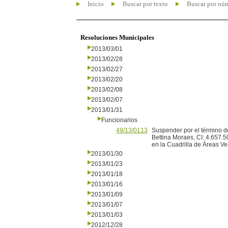
Inicio
Buscar por texto
Buscar por nú
Resoluciones Municipales
2013/03/01
2013/02/28
2013/02/27
2013/02/20
2013/02/08
2013/02/07
2013/01/31
Funcionarios
49/13/0113
Suspender por el término de
Bettina Moraes, CI: 4.657.
en la Cuadrilla de Áreas V
2013/01/30
2013/01/23
2013/01/18
2013/01/16
2013/01/09
2013/01/07
2013/01/03
2012/12/28