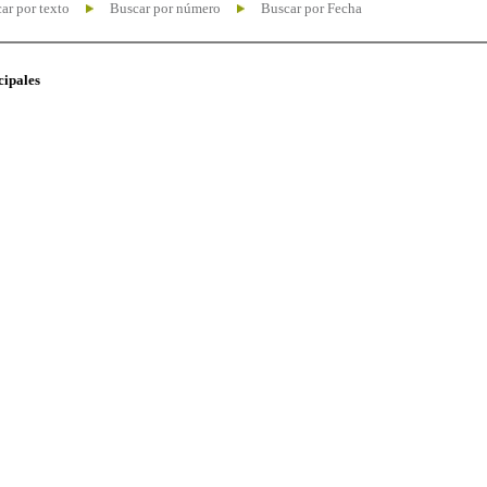
ar por texto
Buscar por número
Buscar por Fecha
cipales