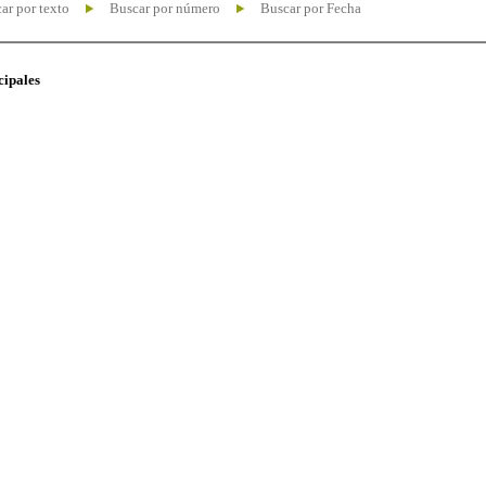
ar por texto
Buscar por número
Buscar por Fecha
cipales