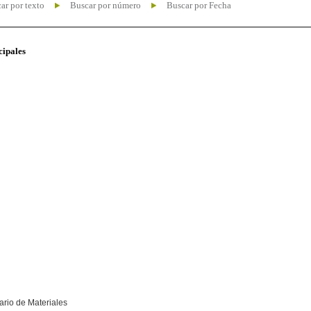
ar por texto
Buscar por número
Buscar por Fecha
cipales
ario de Materiales