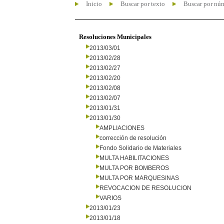
Inicio
Buscar por texto
Buscar por nú
Resoluciones Municipales
2013/03/01
2013/02/28
2013/02/27
2013/02/20
2013/02/08
2013/02/07
2013/01/31
2013/01/30
AMPLIACIONES
corrección de resolución
Fondo Solidario de Materiales
MULTA HABILITACIONES
MULTA POR BOMBEROS
MULTA POR MARQUESINAS
REVOCACION DE RESOLUCION
VARIOS
2013/01/23
2013/01/18