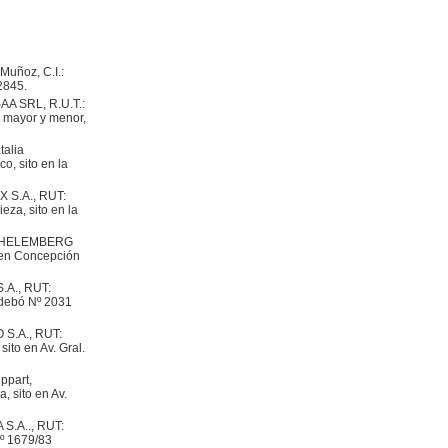
Muñoz, C.I.:
 2845.
AA SRL, R.U.T.:
 mayor y menor,
talia
, sito en la
X S.A., RUT:
za, sito en la
. SCHELEMBERG
o en Concepción
S.A., RUT:
rdebó Nº 2031
O S.A., RUT:
ito en Av. Gral.
ppart,
, sito en Av.
 S.A.., RUT:
Nº 1679/83