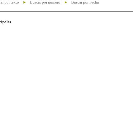
ar por texto
Buscar por número
Buscar por Fecha
cipales