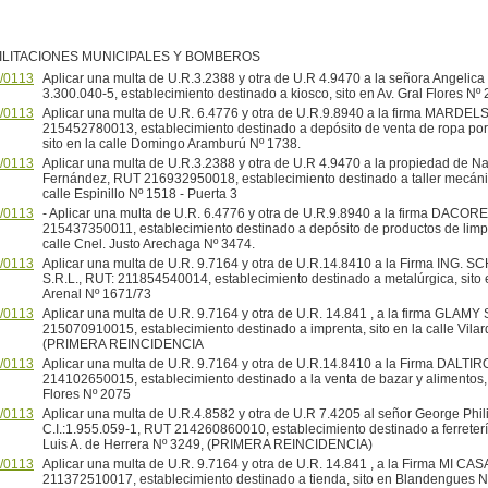
ILITACIONES MUNICIPALES Y BOMBEROS
/0113
Aplicar una multa de U.R.3.2388 y otra de U.R 4.9470 a la señora Angelica 
3.300.040-5, establecimiento destinado a kiosco, sito en Av. Gral Flores Nº
/0113
Aplicar una multa de U.R. 6.4776 y otra de U.R.9.8940 a la firma MARDELS
215452780013, establecimiento destinado a depósito de venta de ropa por
sito en la calle Domingo Aramburú Nº 1738.
/0113
Aplicar una multa de U.R.3.2388 y otra de U.R 4.9470 a la propiedad de Na
Fernández, RUT 216932950018, establecimiento destinado a taller mecánico
calle Espinillo Nº 1518 - Puerta 3
/0113
- Aplicar una multa de U.R. 6.4776 y otra de U.R.9.8940 a la firma DACORE
215437350011, establecimiento destinado a depósito de productos de limpie
calle Cnel. Justo Arechaga Nº 3474.
/0113
Aplicar una multa de U.R. 9.7164 y otra de U.R.14.8410 a la Firma ING
S.R.L., RUT: 211854540014, establecimiento destinado a metalúrgica, sit
Arenal Nº 1671/73
/0113
Aplicar una multa de U.R. 9.7164 y otra de U.R. 14.841 , a la firma GLAMY 
215070910015, establecimiento destinado a imprenta, sito en la calle Vila
(PRIMERA REINCIDENCIA
/0113
Aplicar una multa de U.R. 9.7164 y otra de U.R.14.8410 a la Firma DALTIR
214102650015, establecimiento destinado a la venta de bazar y alimentos, s
Flores Nº 2075
/0113
Aplicar una multa de U.R.4.8582 y otra de U.R 7.4205 al señor George Phili
C.I.:1.955.059-1, RUT 214260860010, establecimiento destinado a ferretería
Luis A. de Herrera Nº 3249, (PRIMERA REINCIDENCIA)
/0113
Aplicar una multa de U.R. 9.7164 y otra de U.R. 14.841 , a la Firma MI CASA
211372510017, establecimiento destinado a tienda, sito en Blandengues 