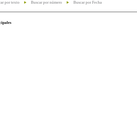
ar por texto
Buscar por número
Buscar por Fecha
cipales