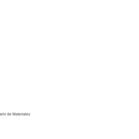
ario de Materiales