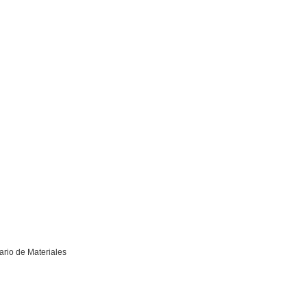
ario de Materiales