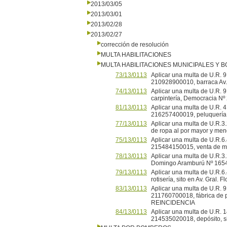
2013/03/05
2013/03/01
2013/02/28
2013/02/27
corrección de resolución
MULTA HABILITACIONES
MULTA HABILITACIONES MUNICIPALES Y
73/13/0113
Aplicar una multa de U.R.
210928900010, barraca Av. 
74/13/0113
Aplicar una multa de U.R.
carpintería, Democracia Nº
81/13/0113
Aplicar una multa de U.R. 4
216257400019, peluquería,
77/13/0113
Aplicar una multa de U.R.
de ropa al por mayor y men
75/13/0113
Aplicar una multa de U.R.6.
215484150015, venta de mue
78/13/0113
Aplicar una multa de U.R.3.
Domingo Aramburú Nº 1654
79/13/0113
Aplicar una multa de U.R.
rotisería, sito en Av. Gral. 
83/13/0113
Aplicar una multa de U.R.
211760700018, fábrica de p
REINCIDENCIA
84/13/0113
Aplicar una multa de U.R.
214535020018, depósito, s