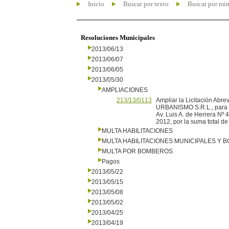
Inicio
Buscar por texto
Buscar por nú
Resoluciones Municipales
2013/06/13
2013/06/07
2013/06/05
2013/05/30
AMPLIACIONES
213/13/0113
Ampliar la Licitación Ab
URBANISMO S.R.L., para el
Av. Luis A. de Herrera Nº
2012, por la suma total d
MULTA HABILITACIONES
MULTA HABILITACIONES MUNICIPALES Y
MULTA POR BOMBEROS
Pagos
2013/05/22
2013/05/15
2013/05/08
2013/05/02
2013/04/25
2013/04/19