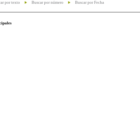
ar por texto
Buscar por número
Buscar por Fecha
cipales