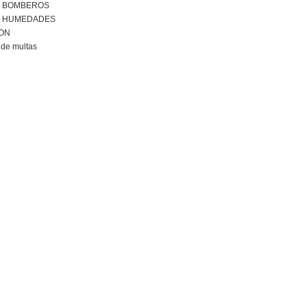
R BOMBEROS
R HUMEDADES
ION
de multas