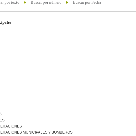
ar por texto
Buscar por número
Buscar por Fecha
cipales
S
NES
ILITACIONES
ILITACIONES MUNICIPALES Y BOMBEROS