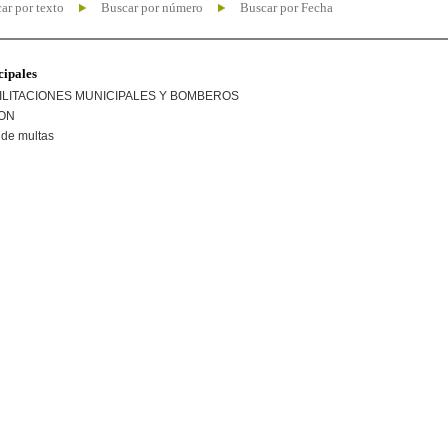
ar por texto
Buscar por número
Buscar por Fecha
cipales
ILITACIONES MUNICIPALES Y BOMBEROS
ION
de multas