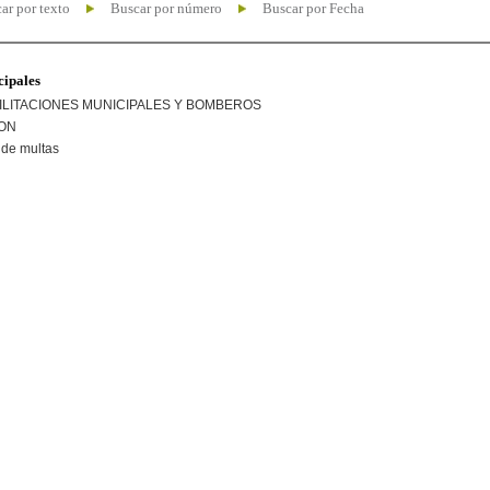
ar por texto
Buscar por número
Buscar por Fecha
cipales
ILITACIONES MUNICIPALES Y BOMBEROS
ION
de multas