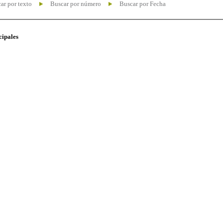
ar por texto
Buscar por número
Buscar por Fecha
cipales