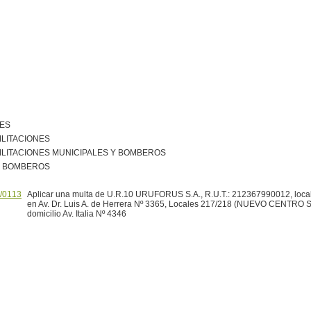
NES
ILITACIONES
ILITACIONES MUNICIPALES Y BOMBEROS
R BOMBEROS
/0113
Aplicar una multa de U.R.10 URUFORUS S.A., R.U.T.: 212367990012, local 
en Av. Dr. Luis A. de Herrera Nº 3365, Locales 217/218 (NUEVO CENTRO
domicilio Av. Italia Nº 4346