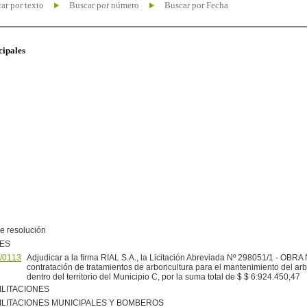
ar por texto
Buscar por número
Buscar por Fecha
cipales
e resolución
NES
/0113
Adjudicar a la firma RIAL S.A., la Licitación Abreviada Nº 298051/1 - OBRA 
contratación de tratamientos de arboricultura para el mantenimiento del ar
dentro del territorio del Municipio C, por la suma total de $ $ 6:924.450,47
ILITACIONES
ILITACIONES MUNICIPALES Y BOMBEROS