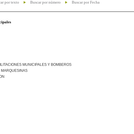
ar por texto
Buscar por número
Buscar por Fecha
cipales
ILITACIONES MUNICIPALES Y BOMBEROS
R MARQUESINAS
ION