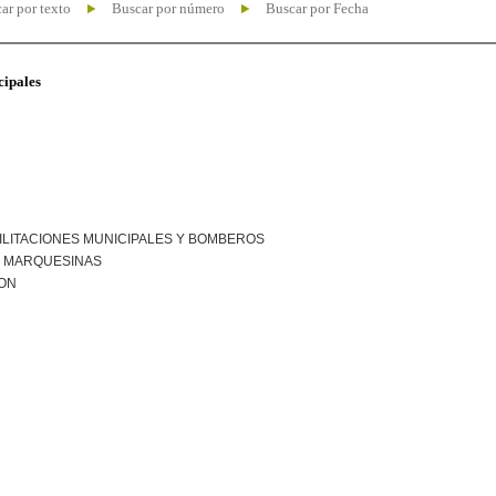
ar por texto
Buscar por número
Buscar por Fecha
cipales
ILITACIONES MUNICIPALES Y BOMBEROS
R MARQUESINAS
ION