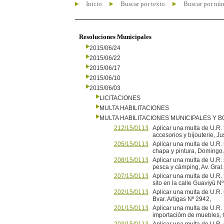
Inicio
Buscar por texto
Buscar por nú
Resoluciones Municipales
2015/06/24
2015/06/22
2015/06/17
2015/06/10
2015/06/03
LICITACIONES
MULTA HABILITACIONES
MULTA HABILITACIONES MUNICIPALES Y
212/15/0113
Aplicar una multa de U.R
accesorios y bijouterie, Ju
205/15/0113
Aplicar una multa de U.R. 
chapa y pintura, Domingo
208/15/0113
Aplicar una multa de U.R. 5
pesca y cámping, Av. Gra
207/15/0113
Aplicar una multa de U.R. 
sito en la calle Guaviy
202/15/0113
Aplicar una multa de U.R
Bvar. Artigas Nº 2942,
201/15/0113
Aplicar una multa de U.R.
importacióm de muebles, 