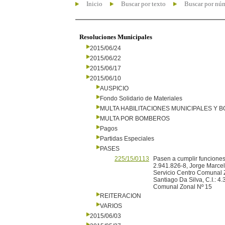
Inicio
Buscar por texto
Buscar por nú
Resoluciones Municipales
2015/06/24
2015/06/22
2015/06/17
2015/06/10
AUSPICIO
Fondo Solidario de Materiales
MULTA HABILITACIONES MUNICIPALES Y
MULTA POR BOMBEROS
Pagos
Partidas Especiales
PASES
225/15/0113
Pasen a cumplir funciones 
2.941.826-8, Jorge Marcel
Servicio Centro Comunal Z
Santiago Da Silva, C.I.: 
Comunal Zonal Nº 15
REITERACION
VARIOS
2015/06/03