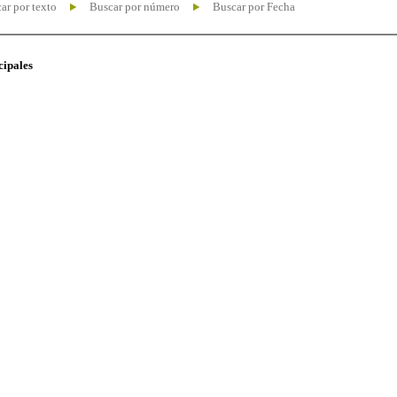
ar por texto
Buscar por número
Buscar por Fecha
cipales