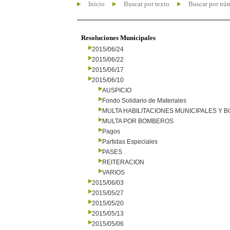
Inicio
Buscar por texto
Buscar por nú
Resoluciones Municipales
2015/06/24
2015/06/22
2015/06/17
2015/06/10
AUSPICIO
Fondo Solidario de Materiales
MULTA HABILITACIONES MUNICIPALES Y
MULTA POR BOMBEROS
Pagos
Partidas Especiales
PASES
REITERACION
VARIOS
2015/06/03
2015/05/27
2015/05/20
2015/05/13
2015/05/06