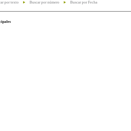
ar por texto
Buscar por número
Buscar por Fecha
cipales