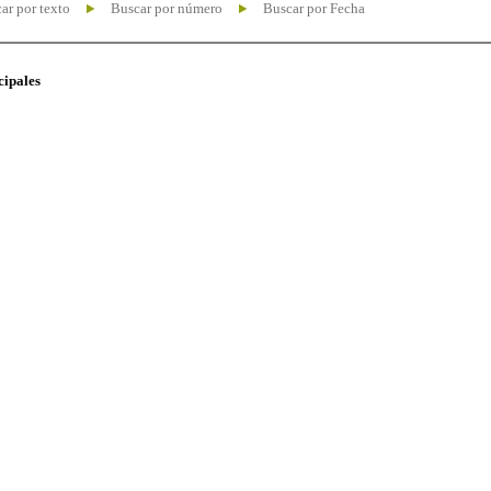
ar por texto
Buscar por número
Buscar por Fecha
cipales