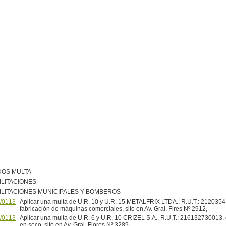
DOS MULTA
ILITACIONES
ILITACIONES MUNICIPALES Y BOMBEROS
/0113
Aplicar una multa de U.R. 10 y U.R. 15 METALFRIX LTDA., R.U.T.: 2120354
fabricación de máquinas comerciales, sito en Av. Gral. Flres Nº 2912,
/0113
Aplicar una multa de U.R. 6 y U.R. 10 CRIZEL S.A., R.U.T.: 216132730013,
en seco, sito en Av. Gral. Flores Nº 3289,