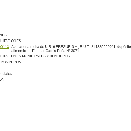
ONES
ILITACIONES
/0113
Aplicar una multa de U.R. 6 ERESUR S.A., R.U.T.: 214385650011, depósito
alimenticios, Enrique García Peña Nº 3071,
ILITACIONES MUNICIPALES Y BOMBEROS
R BOMBEROS
peciales
ION