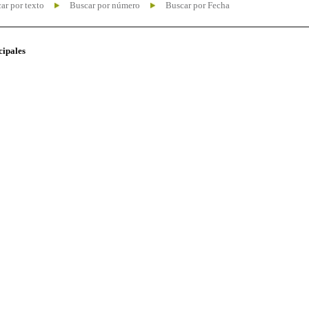
ar por texto
Buscar por número
Buscar por Fecha
cipales