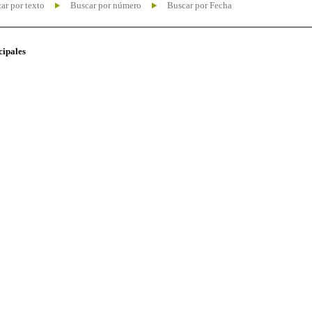
ar por texto
Buscar por número
Buscar por Fecha
cipales