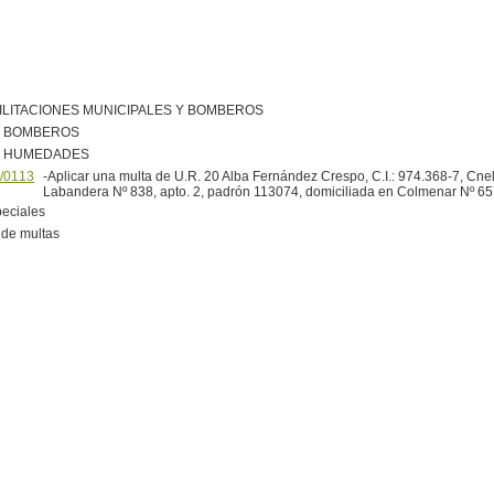
ILITACIONES MUNICIPALES Y BOMBEROS
R BOMBEROS
R HUMEDADES
/0113
-Aplicar una multa de U.R. 20 Alba Fernández Crespo, C.I.: 974.368-7, Cne
Labandera Nº 838, apto. 2, padrón 113074, domiciliada en Colmenar Nº 65
peciales
de multas