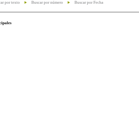
ar por texto
Buscar por número
Buscar por Fecha
cipales