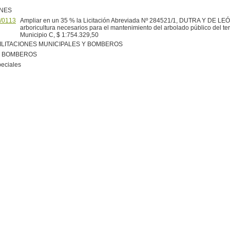
ONES
/0113
Ampliar en un 35 % la Licitación Abreviada Nº 284521/1, DUTRA Y DE LEÓ
arboricultura necesarios para el mantenimiento del arbolado público del terr
Municipio C, $ 1:754.329,50
ILITACIONES MUNICIPALES Y BOMBEROS
R BOMBEROS
peciales