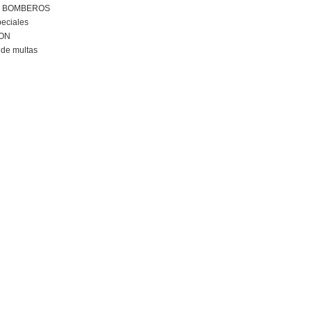
R BOMBEROS
peciales
ION
de multas