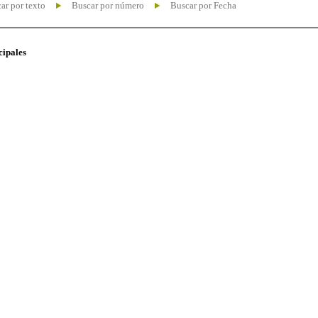
ar por texto
Buscar por número
Buscar por Fecha
cipales