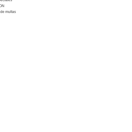
peciales
ION
de multas