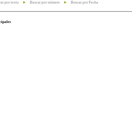
ar por texto
Buscar por número
Buscar por Fecha
cipales