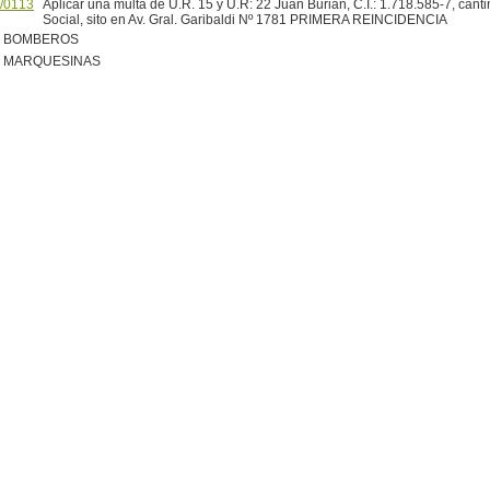
/0113
Aplicar una multa de U.R. 15 y U.R: 22 Juan Burian, C.I.: 1.718.585-7, cant
Social, sito en Av. Gral. Garibaldi Nº 1781 PRIMERA REINCIDENCIA
R BOMBEROS
R MARQUESINAS