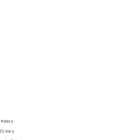
frutas y
5, bar y