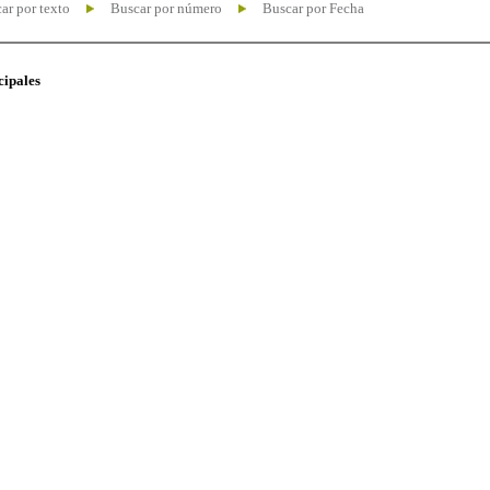
ar por texto
Buscar por número
Buscar por Fecha
cipales