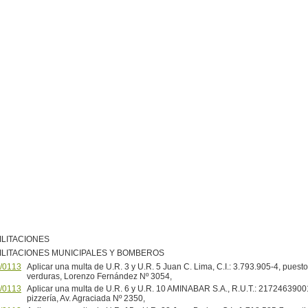
ILITACIONES
ILITACIONES MUNICIPALES Y BOMBEROS
/0113
Aplicar una multa de U.R. 3 y U.R. 5 Juan C. Lima, C.I.: 3.793.905-4, puesto 
verduras, Lorenzo Fernández Nº 3054,
/0113
Aplicar una multa de U.R. 6 y U.R. 10 AMINABAR S.A., R.U.T.: 21724639001
pizzería, Av. Agraciada Nº 2350,