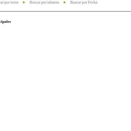
ar por texto
Buscar por número
Buscar por Fecha
cipales