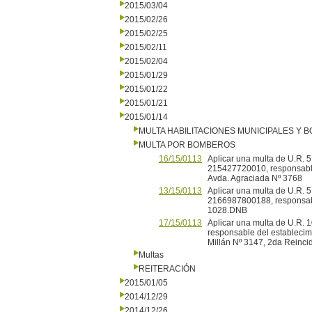
2015/03/04
2015/02/26
2015/02/25
2015/02/11
2015/02/04
2015/01/29
2015/01/22
2015/01/21
2015/01/14
MULTA HABILITACIONES MUNICIPALES Y
MULTA POR BOMBEROS
16/15/0113
Aplicar una multa de U.R. 5
215427720010, responsable 
Avda. Agraciada Nº 3768
13/15/0113
Aplicar una multa de U.R. 5
2166987800188, responsable
1028.DNB
17/15/0113
Aplicar una multa de U.R. 
responsable del establecimie
Millán Nº 3147, 2da Reinci
Multas
REITERACIÓN
2015/01/05
2014/12/29
2014/12/26