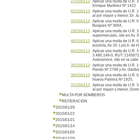
27/15/0113
Aplicar una multa de U.R. 3 
Enrique Martínez Nº 1422
42/15/0113
Aplicar una multa de U.R. 1
al por mayor y menor, Dr
33/15/0113
Aplicar una multa de U.R. 6 
Burgues Nº 3004,
29/15/0113
Aplicar una multa de U.R. 
supermercado, sito en Av. 
40/15/0113
Aplicar una multa de U.R.
pizzería, Av. Dr. Luis A. de
44/15/0113
Aplicar una multa de U.R. 3 y
3.480.149-0, RUT: 2145671
Autoservice, sito en la call
35/15/0113
Aplicar una multa de U.R. 1
Pando Nº 2799 y Av. Gari
39/15/0113
Aplicar una multa de U.R. 6
Nueva Palmira Nº 1925,
37/15/0113
Aplicar una multa de U.R. 3
al por mayor y menor, Dom
MULTA POR BOMBEROS
REITERACION
2015/01/29
2015/01/22
2015/01/21
2015/01/14
2015/01/05
2014/12/29