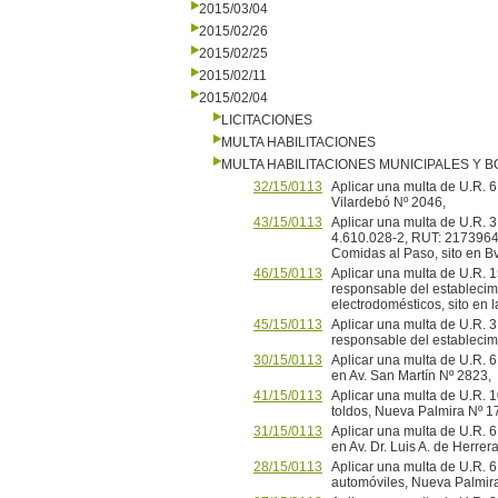
2015/03/04
2015/02/26
2015/02/25
2015/02/11
2015/02/04
LICITACIONES
MULTA HABILITACIONES
MULTA HABILITACIONES MUNICIPALES Y
32/15/0113
Aplicar una multa de U.R. 6
Vilardebó Nº 2046,
43/15/0113
Aplicar una multa de U.R. 3 
4.610.028-2, RUT: 21739640
Comidas al Paso, sito en Bv
46/15/0113
Aplicar una multa de U.R. 
responsable del establecim
electrodomésticos, sito en 
45/15/0113
Aplicar una multa de U.R. 
responsable del establecimi
30/15/0113
Aplicar una multa de U.R. 6 
en Av. San Martín Nº 2823,
41/15/0113
Aplicar una multa de U.R. 1
toldos, Nueva Palmira Nº 1
31/15/0113
Aplicar una multa de U.R. 6 
en Av. Dr. Luis A. de Herrer
28/15/0113
Aplicar una multa de U.R. 
automóviles, Nueva Palmir