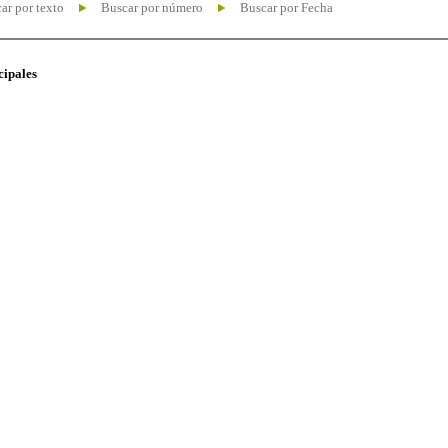
ar por texto
Buscar por número
Buscar por Fecha
cipales