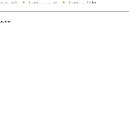
ar por texto
Buscar por número
Buscar por Fecha
cipales