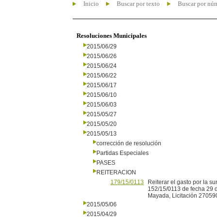
Inicio
Buscar por texto
Buscar por nú
Resoluciones Municipales
2015/06/29
2015/06/26
2015/06/24
2015/06/22
2015/06/17
2015/06/10
2015/06/03
2015/05/27
2015/05/20
2015/05/13
corrección de resolución
Partidas Especiales
PASES
REITERACION
179/15/0113
Reiterar el gasto por la 
152/15/0113 de fecha 29 d
Mayada, Licitación 27059
2015/05/06
2015/04/29