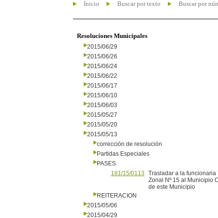
Inicio
Buscar por texto
Buscar por nú
Resoluciones Municipales
2015/06/29
2015/06/26
2015/06/24
2015/06/22
2015/06/17
2015/06/10
2015/06/03
2015/05/27
2015/05/20
2015/05/13
corrección de resolución
Partidas Especiales
PASES
181/15/0113
Trasladar a la funcionaria
Zonal Nº 15 al Municipio 
de este Municipio
REITERACION
2015/05/06
2015/04/29