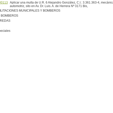
/0113
Aplicar una multa de U.R. 6 Alejandro González, C.I.: 3.361.363-4, mecánica
automotriz, sito en Av. Dr. Luis. A. de Herrera Nº 3171 Bis,
ILITACIONES MUNICIPALES Y BOMBEROS
R BOMBEROS
EREDAS
peciales