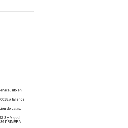
ervice, sito en
0018,a taller de
ión de cajas,
553-3 y Miguel
º 2636 PRIMERA