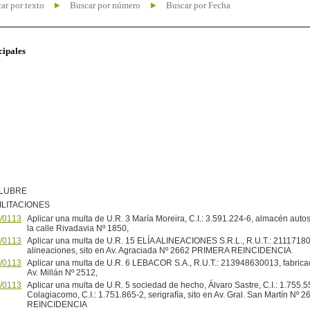
ar por texto
Buscar por número
Buscar por Fecha
cipales
ALUBRE
ILITACIONES
/0113
Aplicar una multa de U.R. 3 María Moreira, C.I.: 3.591.224-6, almacén autos
la calle Rivadavia Nº 1850,
/0113
Aplicar una multa de U.R. 15 ELÍA ALINEACIONES S.R.L., R.U.T.: 21117180
alineaciones, sito en Av. Agraciada Nº 2662 PRIMERA REINCIDENCIA
/0113
Aplicar una multa de U.R. 6 LEBACOR S.A., R.U.T.: 213948630013, fabricac
Av. Millán Nº 2512,
/0113
Aplicar una multa de U.R. 5 sociedad de hecho, Álvaro Sastre, C.I.: 1.755.
Colagiacomo, C.I.: 1.751.865-2, serigrafía, sito en Av. Gral. San Martín N
REINCIDENCIA