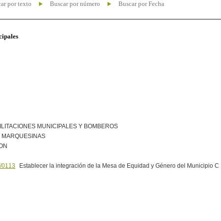
ar por texto
Buscar por número
Buscar por Fecha
cipales
ILITACIONES MUNICIPALES Y BOMBEROS
R MARQUESINAS
ION
/0113
Establecer la integración de la Mesa de Equidad y Género del Municipio C