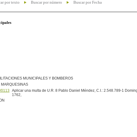
ar por texto
Buscar por número
Buscar por Fecha
cipales
ILITACIONES MUNICIPALES Y BOMBEROS
R MARQUESINAS
/0113
Aplicar una multa de U.R. 8 Pablo Daniel Méndez, C.I.: 2.548.789-1 Domi
1762,
ION