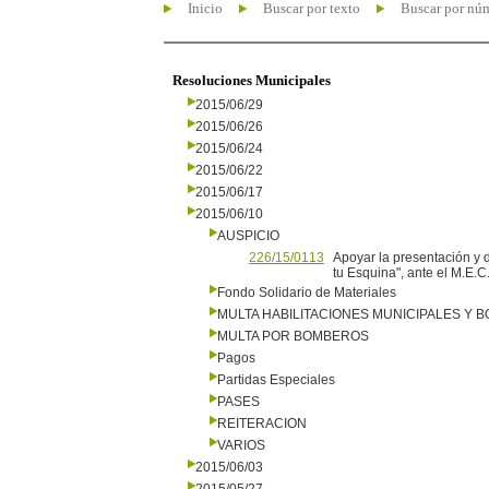
Inicio
Buscar por texto
Buscar por nú
Resoluciones Municipales
2015/06/29
2015/06/26
2015/06/24
2015/06/22
2015/06/17
2015/06/10
AUSPICIO
226/15/0113
Apoyar la presentación y d
tu Esquina", ante el M.E
Fondo Solidario de Materiales
MULTA HABILITACIONES MUNICIPALES Y
MULTA POR BOMBEROS
Pagos
Partidas Especiales
PASES
REITERACION
VARIOS
2015/06/03